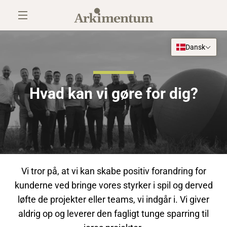
Gå
SE
til
indhold
MENU
INDK
Dansk
Hvad kan vi gøre for dig?
Vi tror på, at vi kan skabe positiv forandring for
kunderne ved bringe vores styrker i spil og derved
løfte de projekter eller teams, vi indgår i. Vi giver
aldrig op og leverer den fagligt tunge sparring til